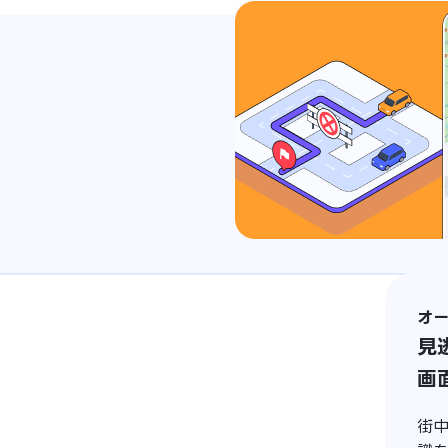
オ
見
画
街