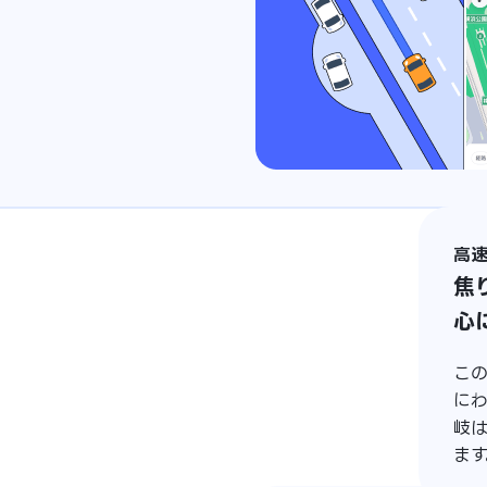
高
焦
心
この
に
岐
ます