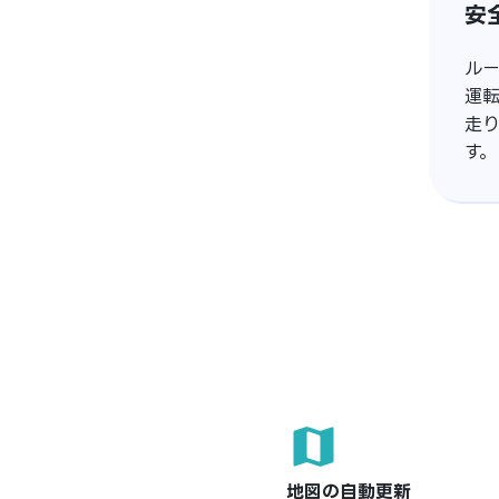
安
ル
運
走
す。
地図の自動更新