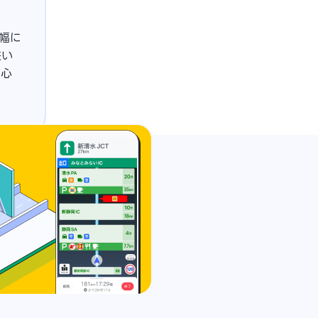
幅に
狭い
安心