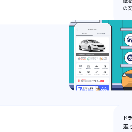
識
の
ド
走